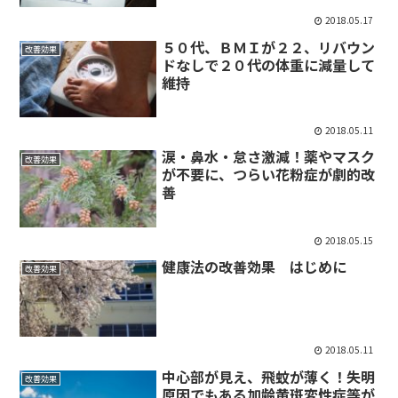
2018.05.17
５０代、ＢＭＩが２２、リバウン
改善効果
ドなしで２０代の体重に減量して
維持
2018.05.11
涙・鼻水・怠さ激減！薬やマスク
改善効果
が不要に、つらい花粉症が劇的改
善
2018.05.15
健康法の改善効果 はじめに
改善効果
2018.05.11
中心部が見え、飛蚊が薄く！失明
改善効果
原因でもある加齢黄斑変性症等が