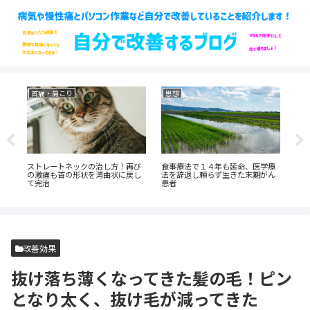
首痛・肩こり
思想
思
人
ストレートネックの治し方！再び
食事療法で１４年も延命、医学療
薬
も
の激痛も首の形状を湾曲状に戻し
法を辞退し頼らず生きた末期がん
れ
て完治
患者
か
改善効果
抜け落ち薄くなってきた髪の毛！ピン
となり太く、抜け毛が減ってきた