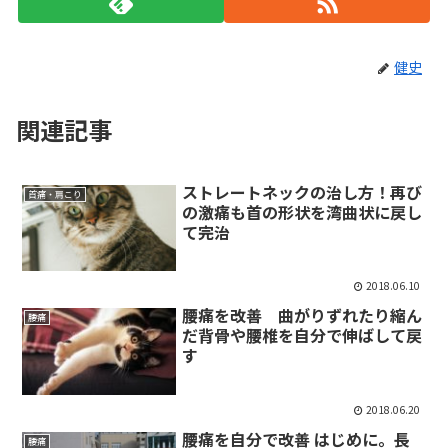
健史
関連記事
ストレートネックの治し方！再び
首痛・肩こり
の激痛も首の形状を湾曲状に戻し
て完治
2018.06.10
腰痛を改善 曲がりずれたり縮ん
腰痛
だ背骨や腰椎を自分で伸ばして戻
す
2018.06.20
腰痛を自分で改善 はじめに。長
腰痛