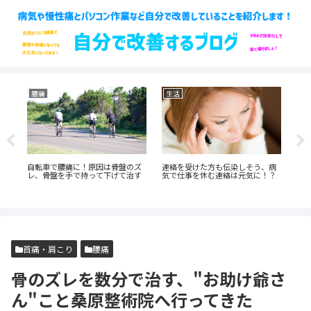
腰痛
生活
健
え
自転車で腰痛に！原因は骨盤のズ
連絡を受けた方も伝染しそう、病
寒
の
レ、骨盤を手で持って下げて治す
気で仕事を休む連絡は元気に！？
水
首痛・肩こり
腰痛
骨のズレを数分で治す、"お助け爺さ
ん"こと桑原整術院へ行ってきた