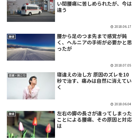
い間腰痛に苦しめられたが、今は
違う
2018.06.17
腰から足のつま先まで感覚が鈍
腰痛
く、ヘルニアの手術が必要かと思
ったが
2018.07.05
寝違えの治し方 原因のズレを10
首痛・肩こり
秒で治す、痛みは自然に消えてい
く
2018.06.04
左右の脚の長さが違ってしまった
腰痛
ことによる腰痛、その原因と対応
は