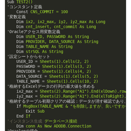
Sub
TEST2()
'コンスタント定義
Const
CNS_COMMIT = 100
'変数定義
Dim
ix2, ix2_max, iy2, iy2_max As Long
Dim
cnt_insert, cnt_commit As Long
'Oracleアクセス用変数定義
Dim
USER_ID, PASSWORD As String
Dim
PROVIDER, DATA_SOURCE As String
Dim
TABLE_NAME As String
Dim
strSQL As String
'設定シートからセット
USER_ID
 = 
Sheets(1).Cells(2, 2)
PASSWORD
 = 
Sheets(1).Cells(3, 2)
PROVIDER
 = 
Sheets(1).Cells(4, 2)
DATA_SOURCE
 = 
Sheets(1).Cells(5, 2)
TABLE_NAME
 = 
Sheets(1).Cells(10, 2)
'格納するExcelデータの行列の最大値を求める
ix2_max
 = 
Sheets(2).Range("A1").End(xlDown).row
iy2_max
 = 
Sheets(2).Range("A1").End(xlToRight).C
'格納するテーブル初期クリアの確認：データが消す確認であり、手動
If
MsgBox(TABLE_NAME & "を削除しますが、良いですか？", vb
Exit
Sub
End
If
'インスタンス生成
データベース接続
Dim
conn As New ADODB.Connection