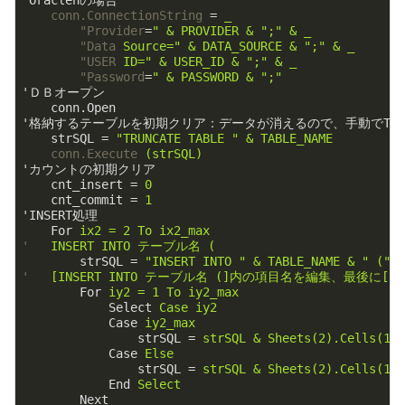
'Oraclenの場合
conn.ConnectionString
 = 
_
"Provider
=
" & PROVIDER & ";" & _
"Data
Source=" & DATA_SOURCE & ";" & _
"USER
ID=" & USER_ID & ";" & _
"Password
=
" & PASSWORD & ";"
'ＤＢオープン
conn.Open
'格納するテーブルを初期クリア：データが消えるので、手動でTRU
strSQL
 = 
"TRUNCATE TABLE " & TABLE_NAME
conn.Execute
(strSQL)
'カウントの初期クリア
cnt_insert
 = 
0
cnt_commit
 = 
1
'INSERT処理
For
ix2 = 2 To ix2_max
'
INSERT INTO テーブル名 (
strSQL
 = 
"INSERT INTO " & TABLE_NAME & " ("
'
[INSERT INTO テーブル名 (]内の項目名を編集、最後に[)VA
For
iy2 = 1 To iy2_max
Select
Case iy2
Case
iy2_max
strSQL
 = 
strSQL & Sheets(2).Cells(1,
Case
Else
strSQL
 = 
strSQL & Sheets(2).Cells(1,
End
Select
Next