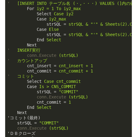
'
[INSERT INTO テーブル名 (・,・・・) VALUES (]内
For
iy2 = 1 To iy2_max
Select
Case iy2
Case
iy2_max
strSQL
 = 
strSQL & "'" & Sheets(2).Ce
Case
Else
strSQL
 = 
strSQL & "'" & Sheets(2).Ce
End
Select
Next
'
INSERT実行
conn.Execute
(strSQL)
'
カウントアップ
cnt_insert
 = 
cnt_insert + 1
cnt_commit
 = 
cnt_commit + 1
'
コミット
Select
Case cnt_commit
Case
Is > CNS_COMMIT
strSQL
 = 
"COMMIT"
conn.Execute
(strSQL)
cnt_commit
 = 
1
End
Select
Next
'コミット(最終)
strSQL
 = 
"COMMIT"
conn.Execute
(strSQL)
'ＤＢクローズ