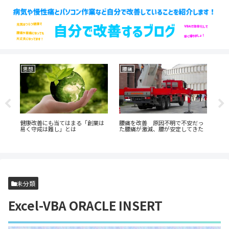
思想
腰痛
生
う
健康改善にも当てはまる「創業は
腰痛を改善 原因不明で不安だっ
口
あ
易く守成は難し」とは
た腰痛が激減、腰が安定してきた
が
未分類
Excel-VBA ORACLE INSERT