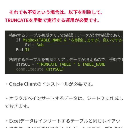
それでも不安という場合は、以下を削除して、
TRUNCATEを手動で実行する運用が必要です。
'格納するテーブル初期クリアの確認：データが消す確認であり、手動
If
MsgBox(TABLE_NAME & "を削除しますが、良いですか？", vb
Exit
Sub
End
If
'格納するテーブルを初期クリア：データが消えるので、手動でTRU
strSQL
 = 
"TRUNCATE TABLE " & TABLE_NAME
conn.Execute
(strSQL)
・Oracle Clientのインストールが必要です。
・オラクルへインサートするデータは、シート２に作成し
ておきます。
・Excelデータはインサートするテーブルと同じレイアウ