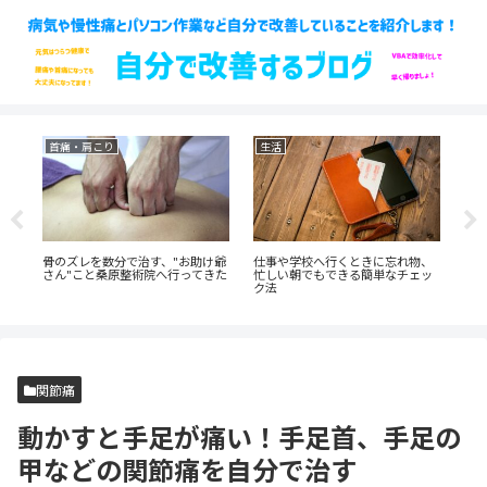
首痛・肩こり
生活
生
ず
骨のズレを数分で治す、"お助け爺
仕事や学校へ行くときに忘れ物、
壁
た
さん"こと桑原整術院へ行ってきた
忙しい朝でもできる簡単なチェッ
手
ク法
関節痛
動かすと手足が痛い！手足首、手足の
甲などの関節痛を自分で治す