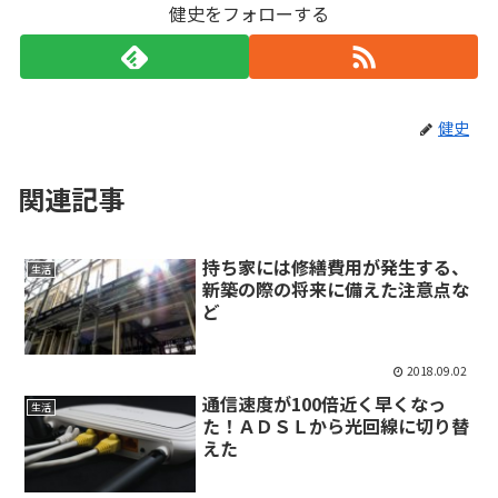
健史をフォローする
健史
関連記事
持ち家には修繕費用が発生する、
生活
新築の際の将来に備えた注意点な
ど
2018.09.02
通信速度が100倍近く早くなっ
生活
た！ＡＤＳＬから光回線に切り替
えた