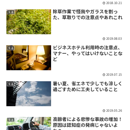
2018.10.21
除草作業で怪我やガラスを割っ
生活
た、草取りでの注意点やあれこれ
2019.08.03
ビジネスホテル利用時の注意点、
生活
マナー、やってはいけないことな
ど
2019.07.15
暑い夏、省エネで少しでも涼しく
生活
過ごすために工夫していること
2019.05.26
高齢者による悲惨な事故の増加！
生活
原因は認知症の発病じゃないよ