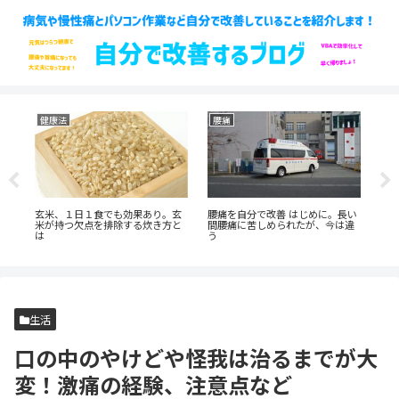
健康法
腰痛
腰
忘
玄米、１日１食でも効果あり。玄
腰痛を自分で改善 はじめに。長い
自
方
米が持つ欠点を排除する炊き方と
間腰痛に苦しめられたが、今は違
レ
は
う
生活
口の中のやけどや怪我は治るまでが大
変！激痛の経験、注意点など