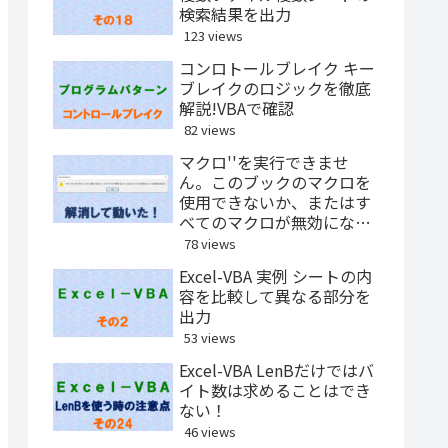
検索結果を出力
123 views
コンロトールブレイク キー
ブレイクのロジックを徹底
解説!VBAで確認
82 views
マクロ''を実行できませ
ん。このブックのマクロを
使用できないか、またはす
べてのマクロが無効になっ
ている可能性があります
78 views
Excel-VBA 実例 シートの内
容を比較して異なる部分を
出力
53 views
Excel-VBA LenBだけではバ
イト数は求めることはでき
ない！
46 views