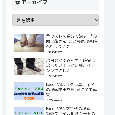
アーカイブ
骨のズレを数分で治す、"お
助け爺さん"こと桑原整術院
へ行ってきた
208 views
水虫のかゆみを早く確実に
治したい！うがい薬、イソ
ジンで治した
191 views
Excel-VBA サクラエディタ
の検索結果をExcelに加工編
集
126 views
Excel-VBA 文字列の検索、
複数ファイル複数シートの