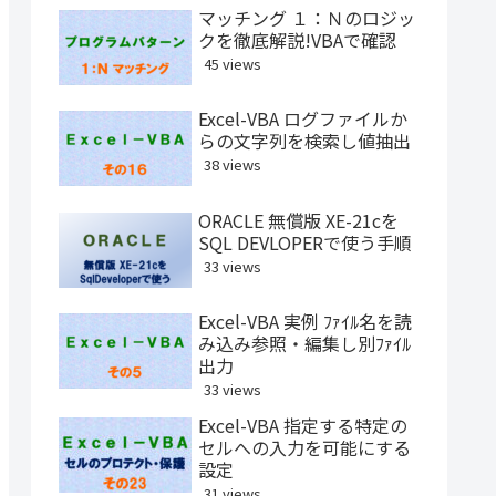
マッチング １：Ｎのロジッ
クを徹底解説!VBAで確認
45 views
Excel-VBA ログファイルか
らの文字列を検索し値抽出
38 views
ORACLE 無償版 XE-21cを
SQL DEVLOPERで使う手順
33 views
Excel-VBA 実例 ﾌｧｲﾙ名を読
み込み参照・編集し別ﾌｧｲﾙ
出力
33 views
Excel-VBA 指定する特定の
セルへの入力を可能にする
設定
31 views