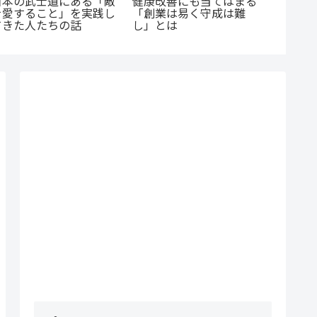
日本の武士道にある「敵
健康改善にも当てはまる
首痛・
を愛すること」を実践し
「創業は易く守成は難
はじめ
てきた人たちの話
し」とは
院に行