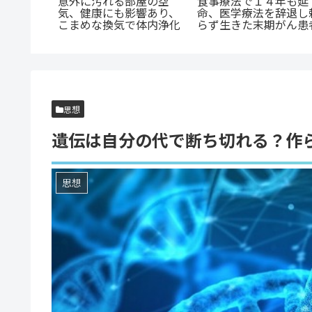
現れる吹
意外に汚れる部屋の空
食事療法で１４年も延
液を綺麗
気、健康にも影響あり、
命、医学療法を辞退し
治す
こまめな換気で体内浄化
らず生きた末期がん患
思想
遺伝は自分の代で断ち切れる？作
思想