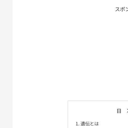
スポ
目
遺伝とは