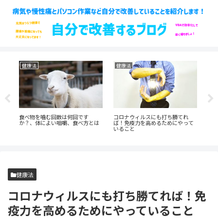
健康法
健康法
思
で
食べ物を噛む回数は何回です
コロナウィルスにも打ち勝てれ
日
して
か？、体によい咀嚼、食べ方とは
ば！免疫力を高めるためにやって
こ
いること
健康法
コロナウィルスにも打ち勝てれば！免
疫力を高めるためにやっていること