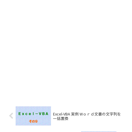
Excel-VBA 実例 Wｏｒｄ文書の文字列を
一括置換