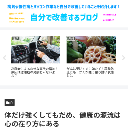
生活
思想
健
く
高齢者による悲惨な事故の増加！
がんは予防するに如かず！再発防
調
原因は認知症の発病じゃないよ
止にも がんが嫌う罹り難い状態
健
ね？
とは
心
体だけ強くしてもだめ、健康の源流は
心の在り方にある