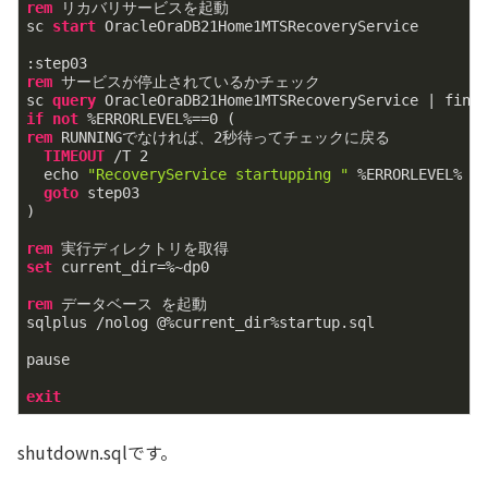
rem
 リカバリサービスを起動

sc 
start
 OracleOraDB21Home1MTSRecoveryService

rem
 サービスが停止されているかチェック

sc 
query
 OracleOraDB21Home1MTSRecoveryService | find
if
not
 %ERRORLEVEL%==
0
rem
 RUNNINGでなければ、
2
秒待ってチェックに戻る

TIMEOUT
 /T 
2
  echo 
"RecoveryService startupping "
 %ERRORLEVEL%

goto
 step03

)

rem
set
 current_dir=%~dp0

rem
 データベース を起動

sqlplus /nolog @%current_dir%startup.sql

pause

exit
shutdown.sqlです。