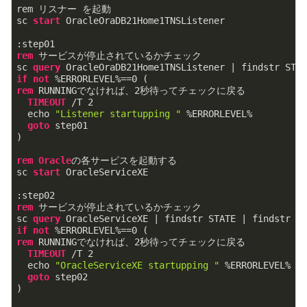
rem リスナー を起動

sc 
start
 OracleOraDB21Home1TNSListener

rem
 サービスが停止されているかチェック

sc 
query
 OracleOraDB21Home1TNSListener | findstr STA
if
not
 %ERRORLEVEL%==
0
rem
 RUNNINGでなければ、
2
秒待ってチェックに戻る

TIMEOUT
 /T 
2
  echo 
"Listener startupping "
 %ERRORLEVEL%

goto
 step01

)

rem
Oracle
の各サービスを起動する

sc 
start
 OracleServiceXE

rem
 サービスが停止されているかチェック

sc 
query
 OracleServiceXE | findstr STATE | findstr R
if
not
 %ERRORLEVEL%==
0
rem
 RUNNINGでなければ、
2
秒待ってチェックに戻る

TIMEOUT
 /T 
2
  echo 
"OracleServiceXE startupping "
 %ERRORLEVEL%

goto
 step02

)
