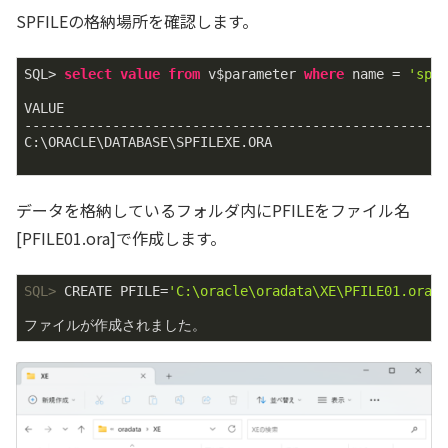
SPFILEの格納場所を確認します。
SQL> 
select
value
from
 v$parameter 
where
 name = 
'spf
VALUE

-----------------------------------------------------
C:\ORACLE\DATABASE\SPFILEXE.ORA

データを格納しているフォルダ内にPFILEをファイル名
[PFILE01.ora]で作成します。
SQL>
 CREATE PFILE=
'C:\oracle\oradata\XE\PFILE01.ora'