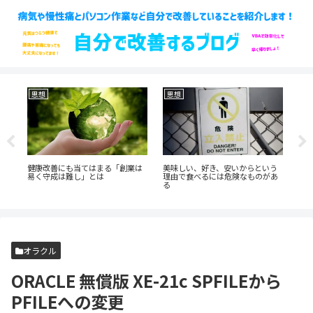
思想
思想
生
健康改善にも当てはまる「創業は
美味しい、好き、安いからという
家
て
易く守成は難し」とは
理由で食べるには危険なものがあ
す
る
項
オラクル
ORACLE 無償版 XE-21c SPFILEから
PFILEへの変更