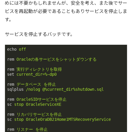
めには不要かもしれませんが、安全を考え、また後でサー
ビスを再起動が必要であることもありサービスを停止しま
す。
サービスを停止するバッチです。
echo
off
rem
Oracleの各サービスをシャットダウンする
rem
実行ディレクトリを取得
set
current_dir=%~dp0
rem
データベース を停止
sqlplus
/nolog @%current_dir%shutdown.sql
rem
OracleSIDサービスを停止
sc
stop OracleServiceXE
rem
リカバリサービスを停止
sc
stop OracleOraDB21Home1MTSRecoveryService
rem
リスナー を停止