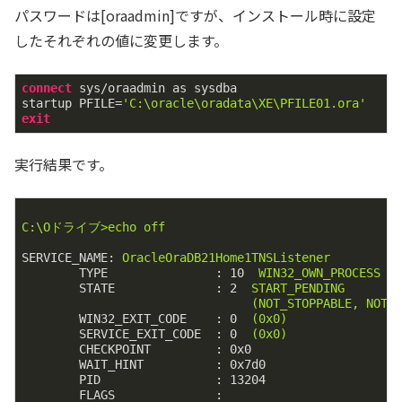
パスワードは[oraadmin]ですが、インストール時に設定
したそれぞれの値に変更します。
connect
 sys/oraadmin as sysdba

startup PFILE=
'C:\oracle\oradata\XE\PFILE01.ora'
exit
実行結果です。
C:\Oドライブ>echo
off
SERVICE_NAME:
OracleOraDB21Home1TNSListener
TYPE               :
10
WIN32_OWN_PROCESS
STATE              :
2
START_PENDING
(NOT_STOPPABLE,
NOT_
WIN32_EXIT_CODE    :
0
(0x0)
SERVICE_EXIT_CODE  :
0
(0x0)
CHECKPOINT         :
0x0
WAIT_HINT          :
0x7d0
PID                :
13204
FLAGS              :