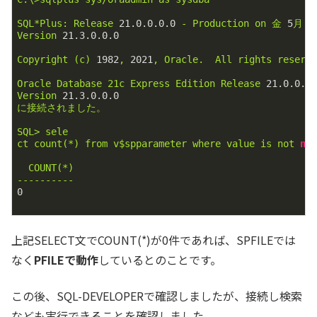
SQL*Plus:
Release
21.0
.0
.0
.0
-
Production
on
金
5
月
5
Version
21.3
.0
.0
.0
Copyright
(c)
1982
,
2021
,
Oracle.
All
rights
reserv
Oracle
Database
21c
Express
Edition
Release
21.0
.0
.0
Version
21.3
.0
.0
.0
に接続されました。
SQL>
sele
ct
count(*)
from
v$spparameter
where
value
is
not
nu
COUNT(*)
----------
0
上記SELECT文でCOUNT(*)が0件であれば、SPFILEでは
なく
PFILEで動作
しているとのことです。
この後、SQL-DEVELOPERで確認しましたが、接続し検索
なども実行できることを確認しました。