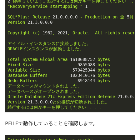
2
秒待っています。続行するには何かキーを押してください
...
"RecoveryService startupping "
1
SQL*Plus:
Release
21.0
.0
.0
.0
-
Production
on
金
5
月
5
Version
21.3
.0
.0
.0
Copyright
(c)
1982
,
2021
,
Oracle.
All
rights
reserv
アイドル・インスタンスに接続しました。
ORACLEインスタンスが起動しました。
Total
System
Global
Area
1610608752
bytes
Fixed
Size
9855088
bytes
Variable
Size
570425344
bytes
Database
Buffers
1023410176
bytes
Redo
Buffers
6918144
bytes
データベースがマウントされました。
データベースがオープンされました。
Oracle
Database
21c
Express
Edition
Release
21.0
.0
.0
Version
21.3
.0
.0
.0
との接続が切断されました。
続行するには何かキーを押してください
.
.
.
PFILEで動作していることを確認します。
C:\>sqlplus
sys/oraadmin
as
sysdba