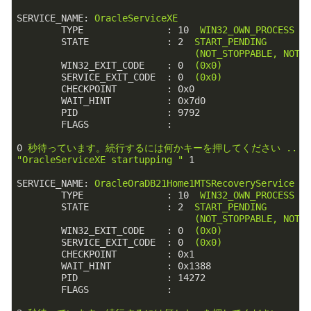
SERVICE_NAME:
OracleServiceXE
TYPE               :
10
WIN32_OWN_PROCESS
STATE              :
2
START_PENDING
(NOT_STOPPABLE,
NOT_
WIN32_EXIT_CODE    :
0
(0x0)
SERVICE_EXIT_CODE  :
0
(0x0)
CHECKPOINT         :
0x0
WAIT_HINT          :
0x7d0
PID                :
9792
FLAGS              :
0
秒待っています。続行するには何かキーを押してください
...
"OracleServiceXE startupping "
1
SERVICE_NAME:
OracleOraDB21Home1MTSRecoveryService
TYPE               :
10
WIN32_OWN_PROCESS
STATE              :
2
START_PENDING
(NOT_STOPPABLE,
NOT_
WIN32_EXIT_CODE    :
0
(0x0)
SERVICE_EXIT_CODE  :
0
(0x0)
CHECKPOINT         :
0x1
WAIT_HINT          :
0x1388
PID                :
14272
FLAGS              :