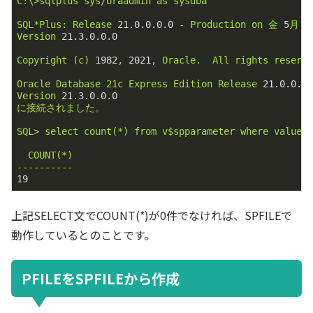
C:\>sqlplus
sys/oraadmin
as
sysdba
SQL*Plus:
Release
21.0
.0
.0
.0
-
Production
on
金
5
月
5
Version
21.3
.0
.0
.0
Copyright
(c)
1982
,
2021
,
Oracle.
All
rights
reserv
Oracle
Database
21c
Express
Edition
Release
21.0
.0
.0
Version
21.3
.0
.0
.0
に接続されました。
SQL>
select
count(*)
from
v$spparameter
where
value
COUNT(*)
----------
19
上記SELECT文でCOUNT(*)が0件でなければ、SPFILEで
動作しているとのことです。
PFILEをSPFILEから作成