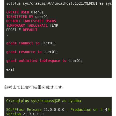
sqlplus sys/oraadmin@//localhost:1521/XEPDB1 as sysdb
CREATE
USER
IDENTIFIED
BY
DEFAULT
TABLESPACE
USERS
TEMPORARY
TABLESPACE
 TEMP

PROFILE 
DEFAULT
;

grant
connect
to
 user01;

grant
resource
to
 user01;

grant
unlimited
tablespace
to
 user01;

exit

参考までに実行結果を載せます。
C:\>sqlplus
sys/orapass@XE
as
sysdba
SQL*Plus:
Release
21.0
.0
.0
.0
-
Production
on
土
4
月
8
Version
21.3
.0
.0
.0