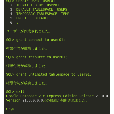
SQL>
CREATE
USER
user01
2
IDENTIFIED
BY
user01
3
DEFAULT
TABLESPACE
USERS
4
TEMPORARY
TABLESPACE
TEMP
5
PROFILE
DEFAULT
6
;
ユーザーが作成されました。
SQL>
grant
connect
to
user01;
権限付与が成功しました。
SQL>
grant
resource
to
user01;
権限付与が成功しました。
SQL>
grant
unlimited
tablespace
to
user01;
権限付与が成功しました。
SQL>
exit
Oracle
Database
21c
Express
Edition
Release
21.0
.0
.0
Version
21.3
.0
.0
.0
との接続が切断されました。
C:\>