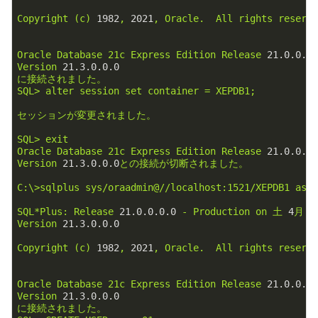
Copyright
(c)
1982
,
2021
,
Oracle.
All
rights
reserv
Oracle
Database
21c
Express
Edition
Release
21.0
.0
.0
Version
21.3
.0
.0
.0
に接続されました。
SQL>
alter
session
set
container
=
XEPDB1;
セッションが変更されました。
SQL>
exit
Oracle
Database
21c
Express
Edition
Release
21.0
.0
.0
Version
21.3
.0
.0
.0
との接続が切断されました。
C:\>sqlplus
sys/oraadmin@//localhost:1521/XEPDB1
as
SQL*Plus:
Release
21.0
.0
.0
.0
-
Production
on
土
4
月
8
Version
21.3
.0
.0
.0
Copyright
(c)
1982
,
2021
,
Oracle.
All
rights
reserv
Oracle
Database
21c
Express
Edition
Release
21.0
.0
.0
Version
21.3
.0
.0
.0
に接続されました。