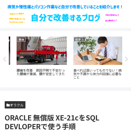
腰痛
健康法
首
る
腰痛を改善 原因不明で不安だっ
食べれば良いってものでない！病
寝違
話
た腰痛が激減、腰が安定してきた
気や不調から体力の回復に必要な
で
こと
オラクル
ORACLE 無償版 XE-21cをSQL
DEVLOPERで使う手順