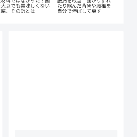
原材料ではなかった！国
腰痛を改善 曲がりずれ
健康食
産大豆でも美味しくない
たり縮んだ背骨や腰椎を
るのに
豆腐、その訳とは
自分で伸ばして戻す
それっ