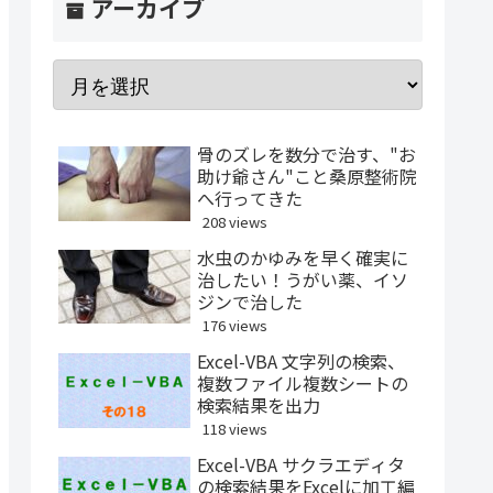
アーカイブ
骨のズレを数分で治す、"お
助け爺さん"こと桑原整術院
へ行ってきた
208 views
水虫のかゆみを早く確実に
治したい！うがい薬、イソ
ジンで治した
176 views
Excel-VBA 文字列の検索、
複数ファイル複数シートの
検索結果を出力
118 views
Excel-VBA サクラエディタ
の検索結果をExcelに加工編