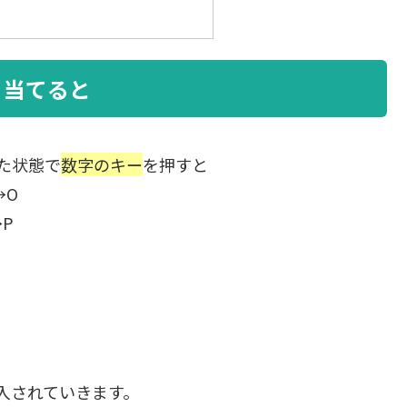
り当てると
た状態で
数字のキー
を押すと
→O
P
入されていきます。