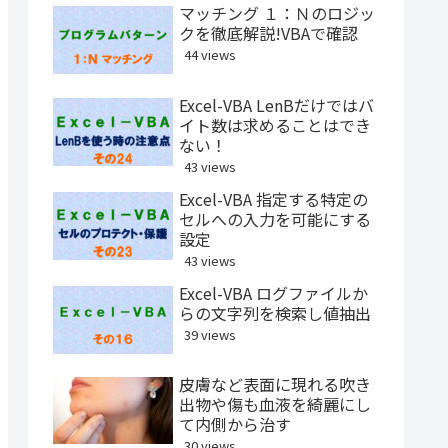
マッチング １：Ｎのロジッ
クを徹底解説!VBAで確認
44 views
Excel-VBA LenBだけではバ
イト数は求めることはでき
ない！
43 views
Excel-VBA 指定する特定の
セルへの入力を可能にする
設定
43 views
Excel-VBA ログファイルか
らの文字列を検索し値抽出
39 views
皮膚など表面に現れる吹き
出物や傷も血液を綺麗にし
て内側から治す
30 views