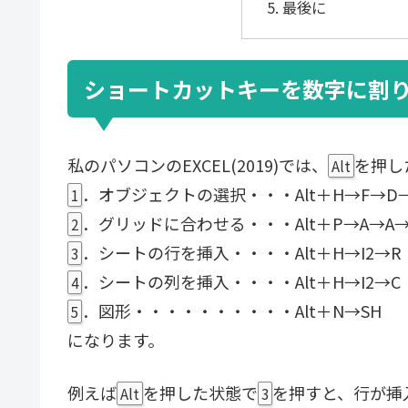
最後に
ショートカットキーを数字に割
私のパソコンのEXCEL(2019)では、
を押し
Alt
．オブジェクトの選択・・・Alt＋H→F→D
1
．グリッドに合わせる・・・Alt＋P→A→A→
2
．シートの行を挿入・・・・Alt＋H→I2→R
3
．シートの列を挿入・・・・Alt＋H→I2→C
4
．図形・・・・・・・・・・Alt＋N→SH
5
になります。
例えば
を押した状態で
を押すと、行が挿
Alt
3