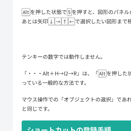
を押した状態で
を押すと、図形のパネル
Alt
5
あとは矢印
で選択したい図形まで
↓
→
↑
←
テンキーの数字では動作しません。
「・・・Alt＋H→I2→R」は、「
を押した状
Alt
っている一般的な方法です。
マウス操作での「オブジェクトの選択」であれば
と同じです。
ショートカットの登録手順