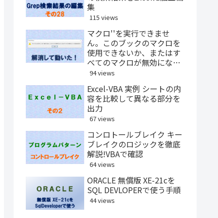
集
115 views
マクロ''を実行できませ
ん。このブックのマクロを
使用できないか、またはす
べてのマクロが無効になっ
ている可能性があります
94 views
Excel-VBA 実例 シートの内
容を比較して異なる部分を
出力
67 views
コンロトールブレイク キー
ブレイクのロジックを徹底
解説!VBAで確認
64 views
ORACLE 無償版 XE-21cを
SQL DEVLOPERで使う手順
44 views