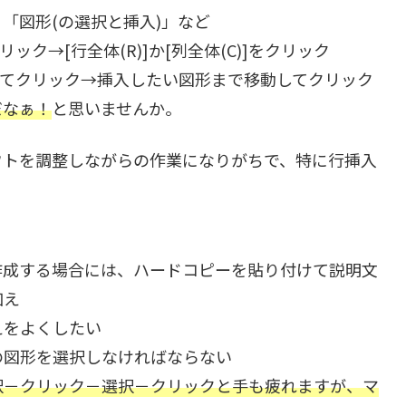
」「図形(の選択と挿入)」など
ク→[行全体(R)]か[列全体(C)]をクリック
してクリック→挿入したい図形まで移動してクリック
だなぁ！
と思いませんか。
アウトを調整しながらの作業になりがちで、特に行挿入
で作成する場合には、ハードコピーを貼り付けて説明文
加え
えをよくしたい
の図形を選択しなければならない
択－クリック－選択－クリックと手も疲れますが、マ