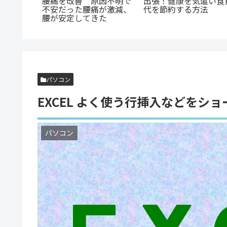
ある「敵
腰痛を改善 原因不明で
出張！健康を気遣い食
を実践し
不安だった腰痛が激減、
代を節約する方法
話
腰が安定してきた
パソコン
EXCEL よく使う行挿入などをシ
パソコン